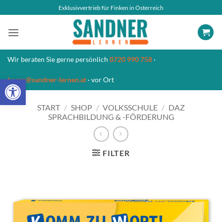
Zum
Exklusivvertrieb für Finken in Österreich
Inhalt
springen
Wir beraten Sie gerne persönlich
0720 990 758
·
Open toolbar
buero@sandner-lernen.at
· vor Ort
START
/
SHOP
/
VOLKSSCHULE
/
DAZ
SPRACHBILDUNG & -FÖRDERUNG
FILTER