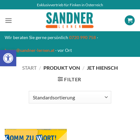
Zum
Exklusivvertrieb für Finken in Österreich
Inhalt
springen
Wir beraten Sie gerne persönlich
0720 990 758
·
Open toolbar
buero@sandner-lernen.at
· vor Ort
START
/
PRODUKT VON
/
JET HIENSCH
FILTER