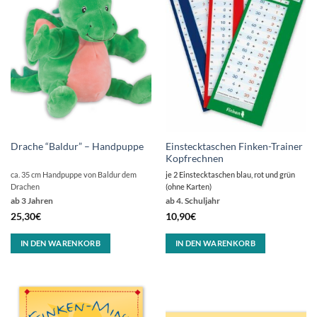
Einstecktaschen Finken-Trainer
Drache “Baldur” – Handpuppe
Kopfrechnen
ca. 35 cm Handpuppe von Baldur dem
je 2 Einstecktaschen blau, rot und grün
Drachen
(ohne Karten)
ab 3 Jahren
ab 4. Schuljahr
25,30
€
10,90
€
IN DEN WARENKORB
IN DEN WARENKORB