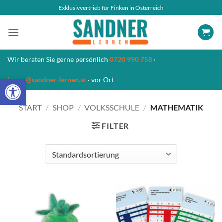
Zum
Exklusivvertrieb für Finken in Österreich
Inhalt
springen
Wir beraten Sie gerne persönlich
0720 990 758
·
Open toolbar
buero@sandner-lernen.at
· vor Ort
START
/
SHOP
/
VOLKSSCHULE
/
MATHEMATIK
FILTER