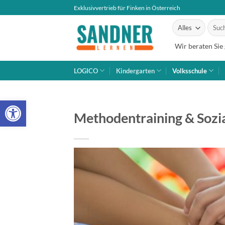
Zum
Exklusivvertrieb für Finken in Österreich
Inhalt
Suche
springen
nach:
Wir beraten Sie
LOGICO
Kindergarten
Volksschule
Open toolbar
Methodentraining & Sozi