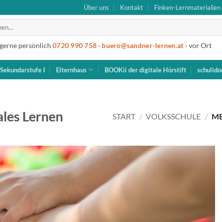
Über uns
Kontakt
Finken-Lernmaterialien
 gerne persönlich
0720 990 758
·
buero@sandner-lernen.at
· vor Ort
Sekundarstufe I
Elternhaus
BOOKii der digitale Hörstift
schulido
ales Lernen
START
/
VOLKSSCHULE
/
ME