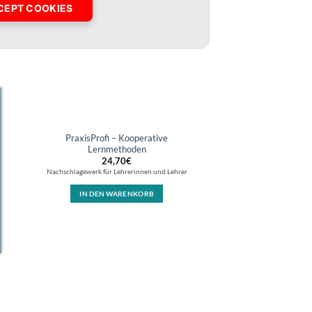
CEPT COOKIES
PraxisProfi – Kooperative
Lernmethoden
24,70
€
Nachschlagewerk für Lehrerinnen und Lehrer
IN DEN WARENKORB