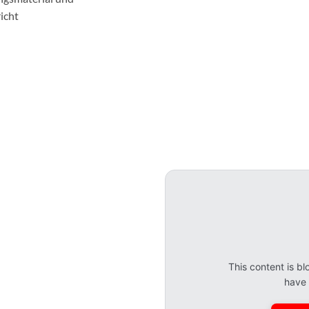
icht
This content is 
have 