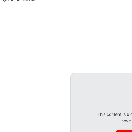
This content is 
have 