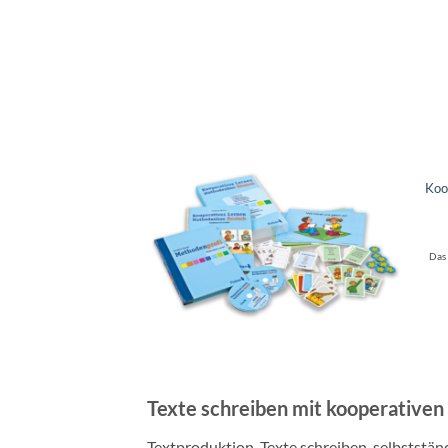
Koo
Das
Texte schreiben mit kooperative
Textproduktion, Texte schreiben, selbststän