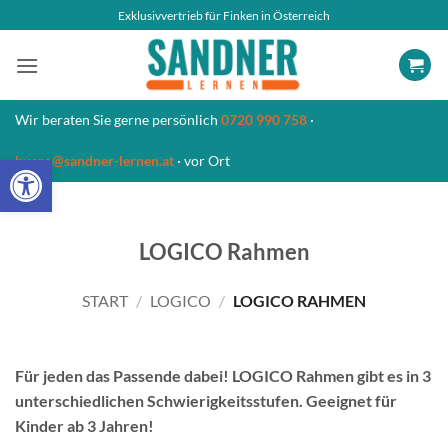
Zum
Exklusivvertrieb für Finken in Österreich
Inhalt
springen
Wir beraten Sie gerne persönlich
0720 990 758
·
Open toolbar
buero@sandner-lernen.at
· vor Ort
LOGICO Rahmen
START
/
LOGICO
/
LOGICO RAHMEN
Für jeden das Passende dabei! LOGICO Rahmen gibt es in 3
unterschiedlichen Schwierigkeitsstufen. Geeignet für
Kinder ab 3 Jahren!