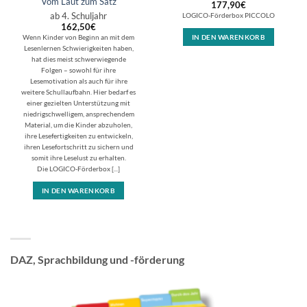
Vom Laut zum Satz
177,90
€
ab 4. Schuljahr
LOGICO-Förderbox PICCOLO
162,50
€
Wenn Kinder von Beginn an mit dem
IN DEN WARENKORB
Lesenlernen Schwierigkeiten haben,
hat dies meist schwerwiegende
Folgen – sowohl für ihre
Lesemotivation als auch für ihre
weitere Schullaufbahn. Hier bedarf es
einer gezielten Unterstützung mit
niedrigschwelligem, ansprechendem
Material, um die Kinder abzuholen,
ihre Lesefertigkeiten zu entwickeln,
ihren Lesefortschritt zu sichern und
somit ihre Leselust zu erhalten.
Die LOGICO-Förderbox [...]
IN DEN WARENKORB
DAZ, Sprachbildung und -förderung