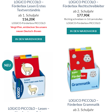
LOGICO PICCOLO –
LOGICO PICCOLO –
Förderbox Lesen Erstes
Förderbox Rechtschreibleiter
Textverständnis
ab 2. Schuljahr
ab 1. Schuljahr
177,90
€
116,20
€
Richtig schreiben in 16 Lernstufen
LOGICO-Förderbox PICCOLO
LOGICO-Förderbox PICCOLO
Vergriffen, entdecken Sie unsere
neuen Deutsch-Boxen
IN DEN WARENKORB
IN DEN WARENKORB
NEU
LOGICO PICCOLO –
Förderbox Grammatik
LOGICO PICCOLO – Lesen –
ab 3. Schuljahr