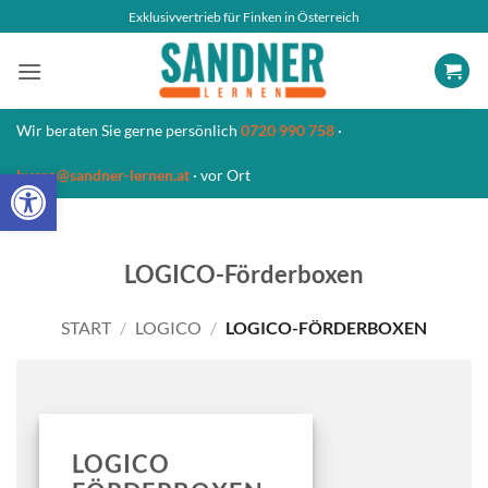
Zum
Exklusivvertrieb für Finken in Österreich
Inhalt
springen
Wir beraten Sie gerne persönlich
0720 990 758
·
Open toolbar
buero@sandner-lernen.at
· vor Ort
LOGICO-Förderboxen
START
/
LOGICO
/
LOGICO-FÖRDERBOXEN
LOGICO