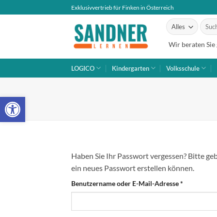
Zum
Exklusivvertrieb für Finken in Österreich
Inhalt
Suche
springen
nach:
Wir beraten Sie
LOGICO
Kindergarten
Volksschule
Open toolbar
Haben Sie Ihr Passwort vergessen? Bitte geb
ein neues Passwort erstellen können.
Erforderlic
Benutzername oder E-Mail-Adresse
*