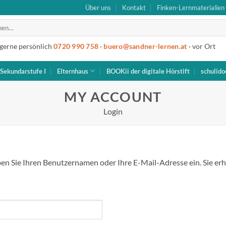
Über uns
Kontakt
Finken-Lernmaterialien
 gerne persönlich
0720 990 758
·
buero@sandner-lernen.at
· vor Ort
Sekundarstufe I
Elternhaus
BOOKii der digitale Hörstift
schulido
MY ACCOUNT
Login
en Sie Ihren Benutzernamen oder Ihre E-Mail-Adresse ein. Sie erha
h