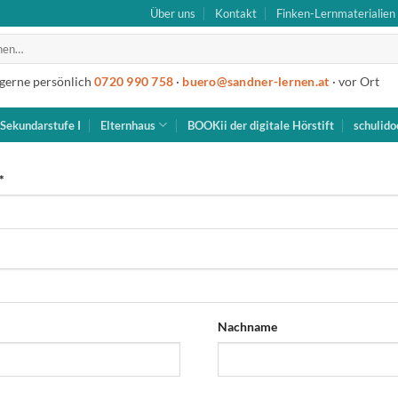
Über uns
Kontakt
Finken-Lernmaterialien
 gerne persönlich
0720 990 758
·
buero@sandner-lernen.at
· vor Ort
Sekundarstufe I
Elternhaus
BOOKii der digitale Hörstift
schulido
*
Nachname