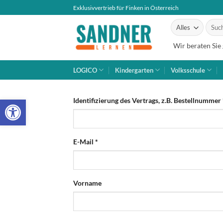
Zum
Exklusivvertrieb für Finken in Österreich
Inhalt
Suche
springen
nach:
Wir beraten Sie
LOGICO
Kindergarten
Volksschule
Open toolbar
Identifizierung des Vertrags, z.B. Bestellnummer
E-Mail
*
E-
Vorname
Mail
(wiederholen)
*