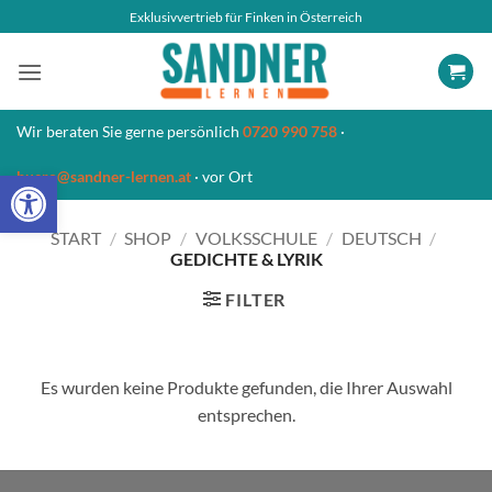
Zum
Exklusivvertrieb für Finken in Österreich
Inhalt
springen
Wir beraten Sie gerne persönlich
0720 990 758
·
Open toolbar
buero@sandner-lernen.at
· vor Ort
START
/
SHOP
/
VOLKSSCHULE
/
DEUTSCH
/
GEDICHTE & LYRIK
FILTER
Es wurden keine Produkte gefunden, die Ihrer Auswahl
entsprechen.