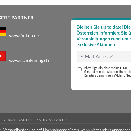
SERE PARTNER
Bleiben Sie up to date! 
Österreich informiert Sie 
www.finken.de
Veranstaltungen rund um d
exklusive Aktionen.
www.schulverlag.ch
Ich willige ein, dass meine E-Mai
Versand genutzt wird, und habe d
Kenntnis genommen. Widerruf jed
VERSANDARTEN
ZAHLUNGSARTEN
l.
Versandkosten
und ggf. Nachnahmegebühren, wenn nicht anders angegeben