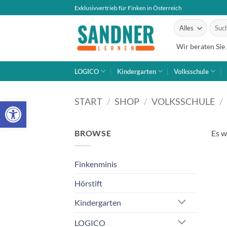
Zum
Exklusivvertrieb für Finken in Österreich
Inhalt
Suche
springen
nach:
Wir beraten Sie
LOGICO
Kindergarten
Volksschule
Open toolbar
START
/
SHOP
/
VOLKSSCHULE
/
BROWSE
Es w
Finkenminis
Hörstift
Kindergarten
LOGICO