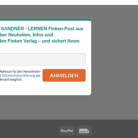
Die SANDNER - LERNEN Finken-Post aus
über Neuheiten, Infos und
en Finken Verlag – und sichert Ihnen
l-Adresse für den Newsletter-
ie
Datenschutzerklärung
zur
erzeit möglich.
PayPal
Invoice
.