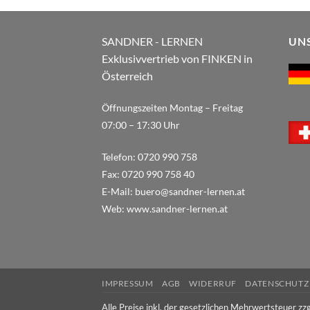
SANDNER - LERNEN
UN
Exklusivvertrieb von FINKEN in
Österreich
Öffnungszeiten Montag – Freitag
07:00 – 17:30 Uhr
Telefon:
0720 990 758
Fax:
0720 990 758 40
E-Mail:
buero@sandner-lernen.at
Web:
www.sandner-lernen.at
IMPRESSUM
AGB
WIDERRUF
DATENSCHUTZ
Alle Preise inkl. der gesetzlichen Mehrwertsteuer zzg