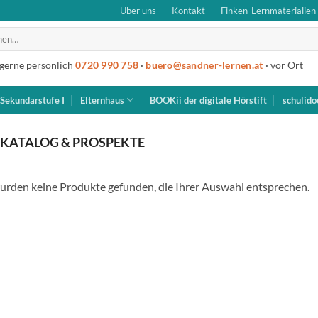
Über uns
Kontakt
Finken-Lernmaterialien
 gerne persönlich
0720 990 758
·
buero@sandner-lernen.at
· vor Ort
Sekundarstufe I
Elternhaus
BOOKii der digitale Hörstift
schulido
KATALOG & PROSPEKTE
urden keine Produkte gefunden, die Ihrer Auswahl entsprechen.