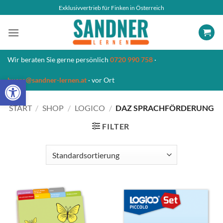
Zum
Exklusivvertrieb für Finken in Österreich
Inhalt
springen
Wir beraten Sie gerne persönlich
0720 990 758
·
Open toolbar
buero@sandner-lernen.at
· vor Ort
START
/
SHOP
/
LOGICO
/
DAZ SPRACHFÖRDERUNG
FILTER