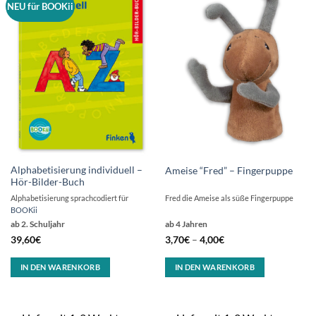
NEU für BOOKii
Alphabetisierung individuell –
Ameise “Fred” – Fingerpuppe
Hör-Bilder-Buch
Alphabetisierung sprachcodiert für
Fred die Ameise als süße Fingerpuppe
BOOKii
ab 2. Schuljahr
ab 4 Jahren
39,60
€
3,70
€
–
4,00
€
IN DEN WARENKORB
IN DEN WARENKORB