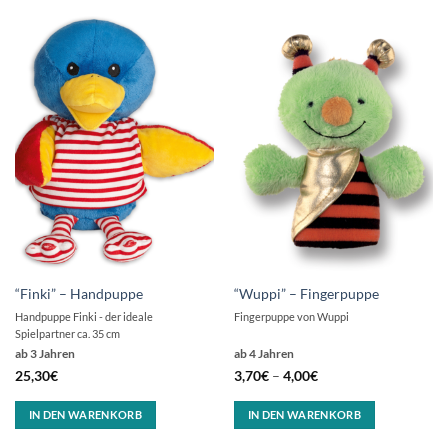
“Finki” – Handpuppe
“Wuppi” – Fingerpuppe
Handpuppe Finki - der ideale
Fingerpuppe von Wuppi
Spielpartner ca. 35 cm
ab 3 Jahren
ab 4 Jahren
25,30
€
3,70
€
–
4,00
€
IN DEN WARENKORB
IN DEN WARENKORB