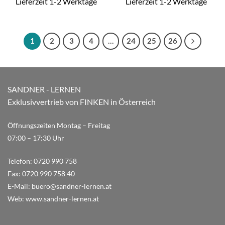
Lieferzeit 1-2 Werktage
Lieferzeit 1-2 Werktage
1
2
3
4
…
24
25
26
SANDNER - LERNEN
Exklusivvertrieb von FINKEN in Österreich
Öffnungszeiten Montag – Freitag
07:00 – 17:30 Uhr
Telefon:
0720 990 758
Fax:
0720 990 758 40
E-Mail:
buero@sandner-lernen.at
Web:
www.sandner-lernen.at