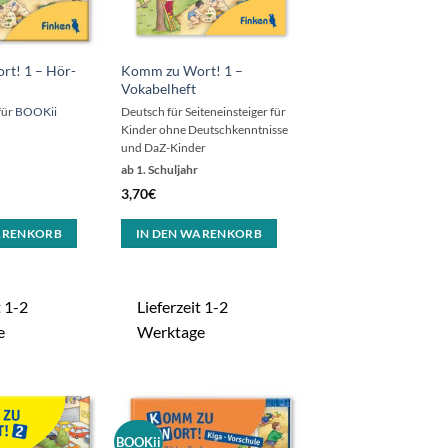
t! 1 – Hör-
Komm zu Wort! 1 –
Vokabelheft
für
BOOKii
Deutsch für Seiteneinsteiger für
Kinder ohne Deutschkenntnisse
und DaZ-Kinder
ab 1. Schuljahr
3,70
€
ARENKORB
IN DEN WARENKORB
t 1-2
Lieferzeit 1-2
e
Werktage
BOOKii