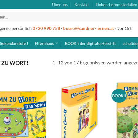
Über uns
Kontakt
Finken-Lernmaterialien
 gerne persönlich
0720 990 758
·
buero@sandner-lernen.at
· vor Ort
Sekundarstufe I
Elternhaus
BOOKii der digitale Hörstift
schulido
1–12 von 17 Ergebnissen werden angeze
ZU WORT!
BOOKii