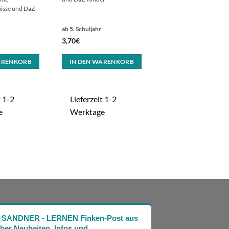
isse und DaZ-
ab 5. Schuljahr
3,70
€
ARENKORB
IN DEN WARENKORB
t 1-2
Lieferzeit 1-2
e
Werktage
Die SANDNER - LERNEN Finken-Post aus
über Neuheiten, Infos und