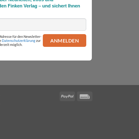
en Finken Verlag – und sichert Ihnen
l-Adresse für den Newsletter-
ie
Datenschutzerklärung
zur
erzeit möglich.
PayPal
Invoice
.