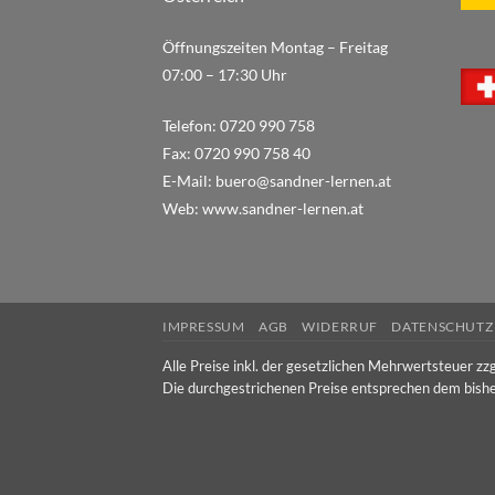
Öffnungszeiten Montag – Freitag
07:00 – 17:30 Uhr
Telefon:
0720 990 758
Fax:
0720 990 758 40
E-Mail:
buero@sandner-lernen.at
Web:
www.sandner-lernen.at
IMPRESSUM
AGB
WIDERRUF
DATENSCHUTZ
Alle Preise inkl. der gesetzlichen Mehrwertsteuer zzg
Die durchgestrichenen Preise entsprechen dem bishe