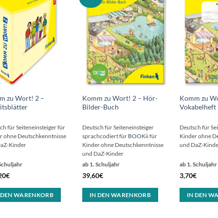
 zu Wort! 2 –
Komm zu Wort! 2 – Hör-
Komm zu Wor
itsblätter
Bilder-Buch
Vokabelheft
h für Seiteneinsteiger für
Deutsch für Seiteneinsteiger
Deutsch für Sei
r ohne Deutschkenntnisse
sprachcodiert für
BOOKii
für
Kinder ohne D
aZ-Kinder
Kinder ohne Deutschkenntnisse
und DaZ-Kinde
und DaZ-Kinder
Schuljahr
ab 1. Schuljahr
ab 1. Schuljahr
20
€
39,60
€
3,70
€
 DEN WARENKORB
IN DEN WARENKORB
IN DEN W