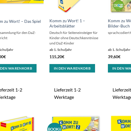
Komm zu Wort! 1 –
Komm zu Wor
 zu Wort! – Das Spiel
Arbeitsblätter
Bilder-Buch
esammlung für den DaZ-
Deutsch für Seiteneinsteiger für
sprachcodiert 
richt
Kinder ohne Deutschkenntnisse
und DaZ-Kinder
Schuljahr
ab 1. Schuljahr
ab 1. Schuljahr
00
€
115,20
€
39,60
€
 DEN WARENKORB
IN DEN WARENKORB
IN DEN W
eferzeit 1-2
Lieferzeit 1-2
Lieferzei
erktage
Werktage
Werktag
BOOKii