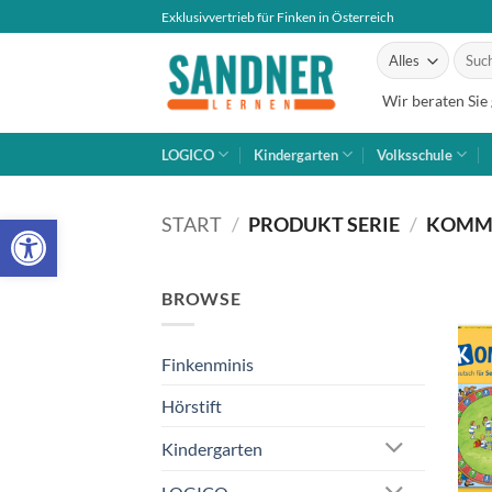
Zum
Exklusivvertrieb für Finken in Österreich
Inhalt
Suche
springen
nach:
Wir beraten Sie
LOGICO
Kindergarten
Volksschule
Open toolbar
START
/
PRODUKT SERIE
/
KOMM 
BROWSE
Finkenminis
Hörstift
Kindergarten