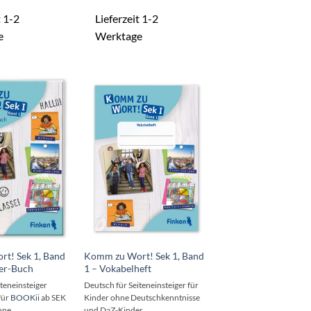
t 1-2
Lieferzeit 1-2
e
Werktage
t! Sek 1, Band
Komm zu Wort! Sek 1, Band
der-Buch
1 – Vokabelheft
teneinsteiger
Deutsch für Seiteneinsteiger für
für
BOOKii
ab SEK
Kinder ohne Deutschkenntnisse
hne
und DaZ-Kinder