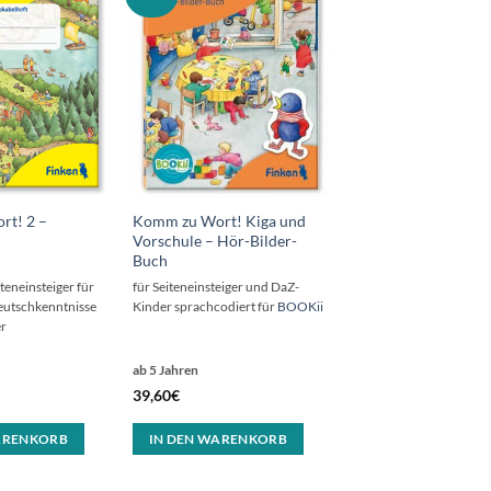
t! 2 –
Komm zu Wort! Kiga und
Vorschule – Hör-Bilder-
Buch
teneinsteiger für
für Seiteneinsteiger und DaZ-
eutschkenntnisse
Kinder sprachcodiert für
BOOKii
r
ab 5 Jahren
39,60
€
ARENKORB
IN DEN WARENKORB