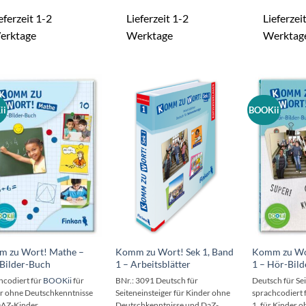
eferzeit 1-2
Lieferzeit 1-2
Lieferzei
erktage
Werktage
Werktag
ii
BOOKii
 zu Wort! Mathe –
Komm zu Wort! Sek 1, Band
Komm zu Wor
Bilder-Buch
1 – Arbeitsblätter
1 – Hör-Bil
hcodiert für
BOOKii
für
BNr.: 3091 Deutsch für
Deutsch für Sei
r ohne Deutschkenntnisse
Seiteneinsteiger für Kinder ohne
sprachcodiert 
AZ-Kinder
Deutschkenntnisse und DaZ-
1, für Kinder o