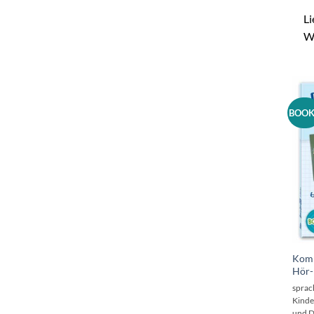
Li
W
BOOK
Komm
Hör-
sprac
Kinde
und D