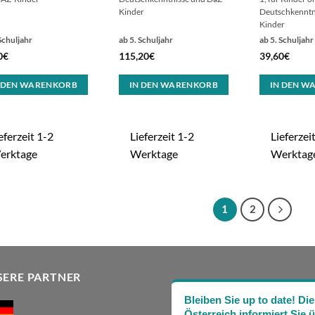
Kinder
Deutschkenntn
Kinder
Schuljahr
ab 5. Schuljahr
ab 5. Schuljahr
0
€
115,20
€
39,60
€
 DEN WARENKORB
IN DEN WARENKORB
IN DEN W
eferzeit 1-2
Lieferzeit 1-2
Lieferzei
erktage
Werktage
Werktag
1
2
SERE PARTNER
Bleiben Sie up to date! 
Österreich informiert Sie 