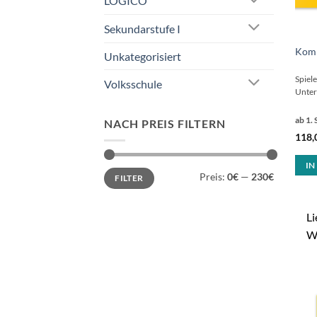
LOGICO
Sekundarstufe I
Komm
Unkategorisiert
Spiel
Volksschule
Unter
ab 1. 
NACH PREIS FILTERN
118,
IN
Min.
Max.
Preis:
0€
—
230€
FILTER
Preis
Preis
Li
W