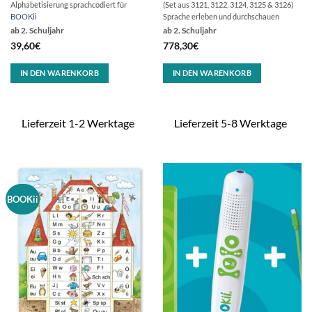
Alphabetisierung sprachcodiert für
(Set aus 3121, 3122, 3124, 3125 & 3126)
BOOKii
Sprache erleben und durchschauen
ab 2. Schuljahr
ab 2. Schuljahr
39,60
€
778,30
€
IN DEN WARENKORB
IN DEN WARENKORB
Lieferzeit 1-2 Werktage
Lieferzeit 5-8 Werktage
BOOKii