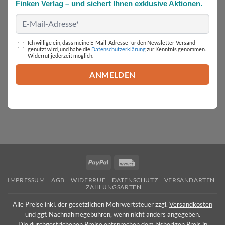
Finken Verlag – und sichert Ihnen exklusive Aktionen.
Ich willige ein, dass meine E-Mail-Adresse für den Newsletter-Versand
genutzt wird, und habe die
Datenschutzerklärung
zur Kenntnis genommen.
Widerruf jederzeit möglich.
PayPal
Invoice
IMPRESSUM
AGB
WIDERRUF
DATENSCHUTZ
VERSANDARTEN
ZAHLUNGSARTEN
Alle Preise inkl. der gesetzlichen Mehrwertsteuer zzgl.
Versandkosten
und ggf. Nachnahmegebühren, wenn nicht anders angegeben.
Die durchgestrichenen Preise entsprechen dem bisherigen Preis in