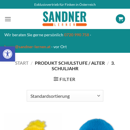
Zum
Exklusivvertrieb für Finken in Österreich
Inhalt
springen
Wir beraten Sie gerne persönlich
0720 990 758
·
Open toolbar
buero@sandner-lernen.at
· vor Ort
START
/
PRODUKT SCHULSTUFE / ALTER
/
3.
SCHULJAHR
FILTER