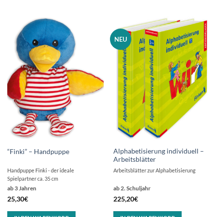
NEU
Alphabetisierung individuell –
“Finki” – Handpuppe
Arbeitsblätter
Handpuppe Finki - der ideale
Arbeitsblätter zur Alphabetisierung
Spielpartner ca. 35 cm
ab 3 Jahren
ab 2. Schuljahr
25,30
€
225,20
€