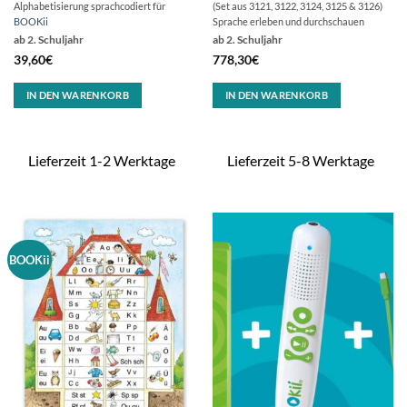
Alphabetisierung sprachcodiert für
(Set aus 3121, 3122, 3124, 3125 & 3126)
BOOKii
Sprache erleben und durchschauen
ab 2. Schuljahr
ab 2. Schuljahr
39,60
€
778,30
€
IN DEN WARENKORB
IN DEN WARENKORB
Lieferzeit 1-2 Werktage
Lieferzeit 5-8 Werktage
BOOKii