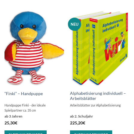
NEU
Alphabetisierung individuell –
“Finki” – Handpuppe
Arbeitsblätter
Handpuppe Finki - der ideale
Arbeitsblätter zur Alphabetisierung
Spielpartner ca. 35 cm
ab 3 Jahren
ab 2. Schuljahr
25,30
€
225,20
€