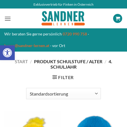
Zum
Exklusivvertrieb für Finken in Österreich
Inhalt
springen
Wir beraten Sie gerne persönlich
0720 990 758
·
Open toolbar
buero@sandner-lernen.at
· vor Ort
START
/
PRODUKT SCHULSTUFE / ALTER
/
4.
SCHULJAHR
FILTER