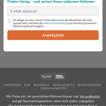
Finken Verlag – und sichert Ihnen exklusive Aktionen.
Ich willige ein, dass meine E-Mail-Adresse für den Newsletter-Versand
genutzt wird, und habe die
Datenschutzerklärung
zur Kenntnis genommen.
Widerruf jederzeit möglich.
PayPal
Invoice
IMPRESSUM
AGB
WIDERRUF
DATENSCHUTZ
VERSANDARTEN
ZAHLUNGSARTEN
Alle Preise inkl. der gesetzlichen Mehrwertsteuer zzgl.
Versandkosten
und ggf. Nachnahmegebühren, wenn nicht anders angegeben.
Die durchgestrichenen Preise entsprechen dem bisherigen Preis in