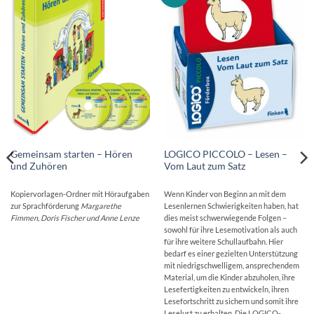
Gemeinsam starten – Hören
LOGICO PICCOLO – Lesen –
und Zuhören
Vom Laut zum Satz
Kopiervorlagen-Ordner mit Höraufgaben
Wenn Kinder von Beginn an mit dem
zur Sprachförderung
Margarethe
Lesenlernen Schwierigkeiten haben, hat
Fimmen, Doris Fischer und Anne Lenze
dies meist schwerwiegende Folgen –
sowohl für ihre Lesemotivation als auch
für ihre weitere Schullaufbahn. Hier
bedarf es einer gezielten Unterstützung
mit niedrigschwelligem, ansprechendem
Material, um die Kinder abzuholen, ihre
Lesefertigkeiten zu entwickeln, ihren
Lesefortschritt zu sichern und somit ihre
Leselust zu erhalten. Die LOGICO-