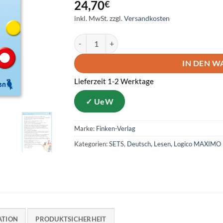
24,70
€
inkl. MwSt.
zzgl.
Versandkosten
LOGICO MAXIMO - Lauter Lesestrategien Meng
IN DEN 
Lieferzeit 1-2 Werktage
Marke:
Finken-Verlag
Kategorien:
SETS
,
Deutsch
,
Lesen
,
Logico MAXIMO
ATION
PRODUKTSICHERHEIT