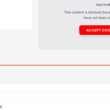
YOUTUB
This content is blocked bec
have not been 
ACCEPT COO
: