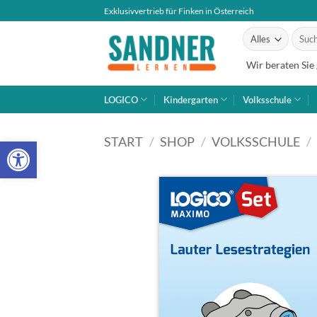
Zum
Exklusivvertrieb für Finken in Österreich
Inhalt
Suche
springen
nach:
Wir beraten Sie
LOGICO
Kindergarten
Volksschule
Open toolbar
START
/
SHOP
/
VOLKSSCHULE
/