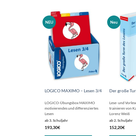
NEU
Neu
LOGICO MAXIMO – Lesen 3/4
Der große Tur
LOGICO-Übungsbox MAXIMO
L
ese- und Vorles
motivierendes und differenziertes
trainieren
von Ka
Lesen
Lorenz Weiß
ab 3. Schuljahr
ab 2. Schuljahr
193,30
€
152,20
€