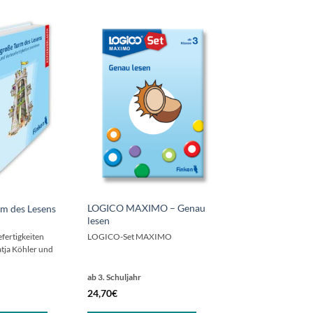
LOGICO MAXIMO – Genau
m des Lesens
lesen
efertigkeiten
LOGICO-Set MAXIMO
tja Köhler und
ab 3. Schuljahr
24,70
€