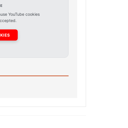
E
ause YouTube cookies
accepted.
KIES