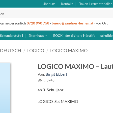
Über uns
Kontakt
Finken-Lernmaterialien
 gerne persönlich
0720 990 758
·
buero@sandner-lernen.at
· vor Ort
Sekundarstufe I
Elternhaus
BOOKii der digitale Hörstift
schulido
DEUTSCH
/
LOGICO
/
LOGICO MAXIMO
LOGICO MAXIMO – Laute
Von:
Birgit Ebbert
BNr.: 3745
ab 3. Schuljahr
LOGICO-Set MAXIMO