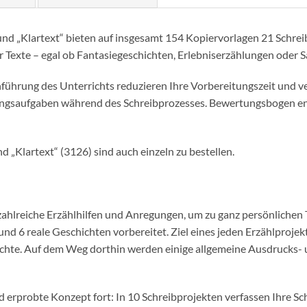
d „Klartext“ bieten auf insgesamt 154 Kopiervorlagen 21 Schre
 Texte – egal ob Fantasiegeschichten, Erlebniserzählungen oder S
führung des Unterrichts reduzieren Ihre Vorbereitungszeit und ve
ngsaufgaben während des Schreibprozesses. Bewertungsbogen ent
„Klartext“ (3126) sind auch einzeln zu bestellen.
hlreiche Erzählhilfen und Anregungen, um zu ganz persönlichen T
nd 6 reale Geschichten vorbereitet. Ziel eines jeden Erzählprojekt
ichte. Auf dem Weg dorthin werden einige allgemeine Ausdrucks-
nd erprobte Konzept fort: In 10 Schreibprojekten verfassen Ihre Sch