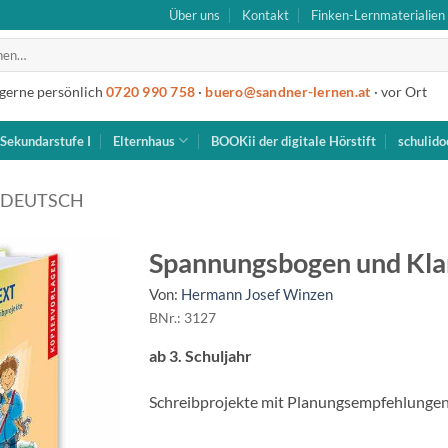
Über uns
Kontakt
Finken-Lernmaterialien
 gerne persönlich
0720 990 758
·
buero@sandner-lernen.at
· vor Ort
Sekundarstufe I
Elternhaus
BOOKii der digitale Hörstift
schulido
DEUTSCH
Spannungsbogen und Kla
Von:
Hermann Josef Winzen
BNr.: 3127
ab 3. Schuljahr
Schreibprojekte mit Planungsempfehlunge