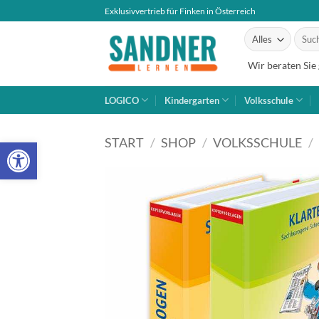
Zum
Exklusivvertrieb für Finken in Österreich
Inhalt
Suche
springen
nach:
Wir beraten Sie
LOGICO
Kindergarten
Volksschule
Open toolbar
START
/
SHOP
/
VOLKSSCHULE
/