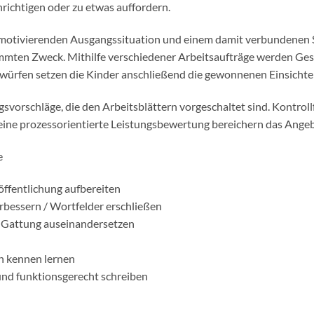
richtigen oder zu etwas auffordern.
 motivierenden Ausgangssituation und einem damit verbundenen Sch
mten Zweck. Mithilfe verschiedener Arbeitsaufträge werden Gesta
ntwürfen setzen die Kinder anschließend die gewonnenen Einsicht
svorschläge, die den Arbeitsblättern vorgeschaltet sind. Kontrol
ine prozessorientierte Leistungsbewertung bereichern das Angeb
e
öffentlichung aufbereiten
bessern / Wortfelder erschließen
en Gattung auseinandersetzen
en kennen lernen
 und funktionsgerecht schreiben