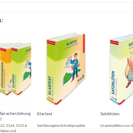
:
 Spracherziehung
Klartext
Satzblüten
)
122, 3124, 3125 &
Sachbezogene Schreibprojekte
Grammatikkurs zur S
rleben und