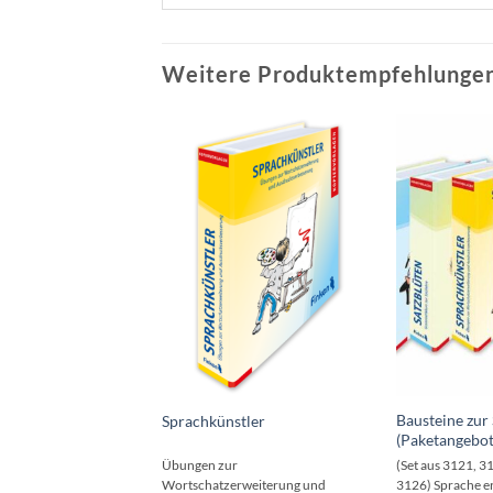
Weitere Produktempfehlungen
Bausteine zur
sbogen
Sprachkünstler
(Paketangebot
ogene Schreibprojekte
Übungen zur
(Set aus 3121, 3
sempfehlungen
Wortschatzerweiterung und
3126) Sprache e