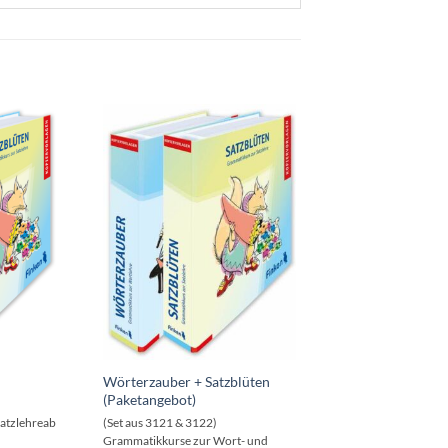
Wörterzauber + Satzblüten
(Paketangebot)
atzlehreab
(Set aus 3121 & 3122)
Grammatikkurse zur Wort- und