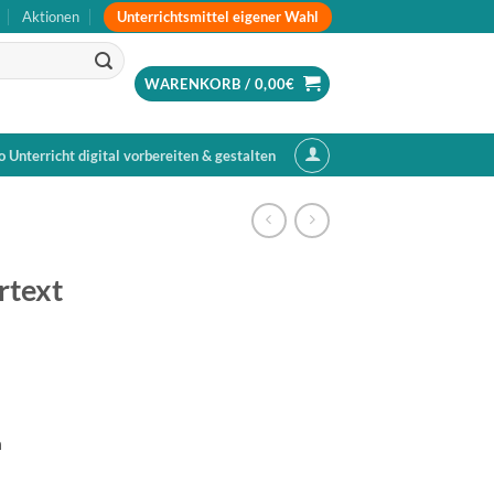
Unterrichtsmittel eigener Wahl
Aktionen
WARENKORB /
0,00
€
o Unterricht digital vorbereiten & gestalten
rtext
n