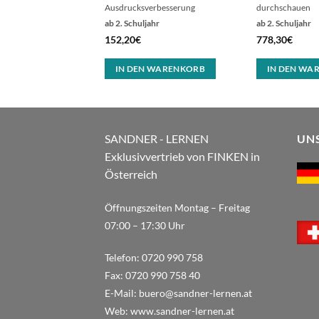
Ausdrucksverbesserung
durchschauen
ahr
ab 2. Schuljahr
ab 2. Schuljahr
152,20
€
778,30
€
 WARENKORB
IN DEN WARENKORB
IN DEN WA
SANDNER - LERNEN
UN
Exklusivvertrieb von FINKEN in
Österreich
Öffnungszeiten Montag – Freitag
07:00 – 17:30 Uhr
Telefon:
0720 990 758
Fax:
0720 990 758 40
E-Mail:
buero@sandner-lernen.at
Web:
www.sandner-lernen.at