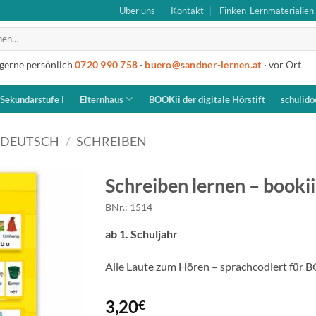
Über uns
Kontakt
Finken-Lernmaterialien
 gerne persönlich
0720 990 758
·
buero@sandner-lernen.at
· vor Ort
Sekundarstufe I
Elternhaus
BOOKii der digitale Hörstift
schulido
DEUTSCH
/
SCHREIBEN
Schreiben lernen – bookii
BNr.: 1514
ab 1. Schuljahr
Alle Laute zum Hören – sprachcodiert für 
3,20
€