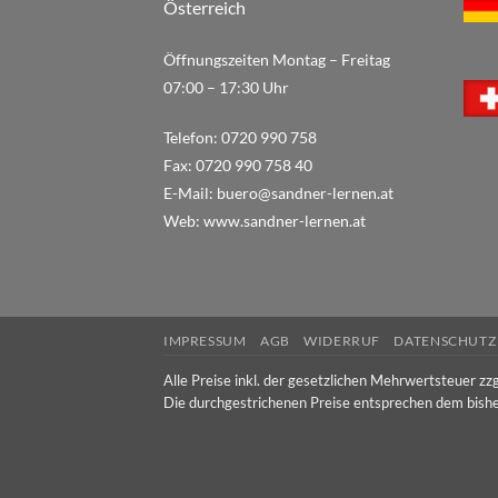
Österreich
Öffnungszeiten Montag – Freitag
07:00 – 17:30 Uhr
Telefon:
0720 990 758
Fax:
0720 990 758 40
E-Mail:
buero@sandner-lernen.at
Web:
www.sandner-lernen.at
IMPRESSUM
AGB
WIDERRUF
DATENSCHUTZ
Alle Preise inkl. der gesetzlichen Mehrwertsteuer zzg
Die durchgestrichenen Preise entsprechen dem bishe