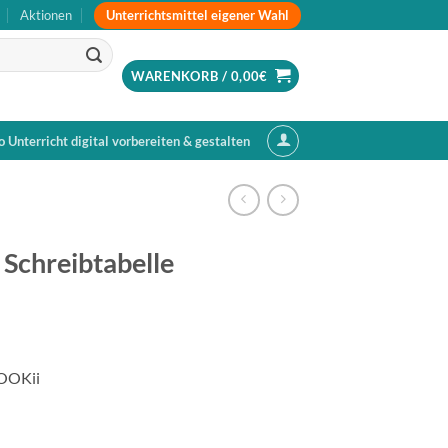
Unterrichtsmittel eigener Wahl
Aktionen
WARENKORB /
0,00
€
o Unterricht digital vorbereiten & gestalten
 Schreibtabelle
BOOKii