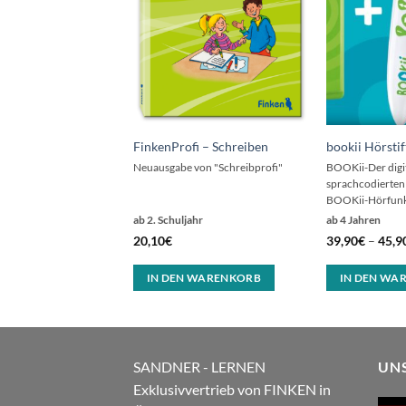
FinkenProfi – Schreiben
bookii Hörstif
Neuausgabe von "Schreibprofi"
BOOKii-Der digita
sprachcodierten
BOOKii-Hörfunk
ab 2. Schuljahr
ab 4 Jahren
20,10
€
39,90
€
–
45,9
IN DEN WARENKORB
IN DEN WA
SANDNER - LERNEN
UN
Exklusivvertrieb von FINKEN in