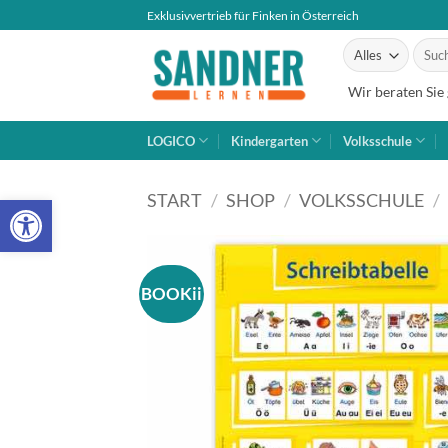
Zum
Exklusivvertrieb für Finken in Österreich
Inhalt
Suche
springen
nach:
Wir beraten Sie
LOGICO
Kindergarten
Volksschule
Open toolbar
START
/
SHOP
/
VOLKSSCHULE
/
BOOKii