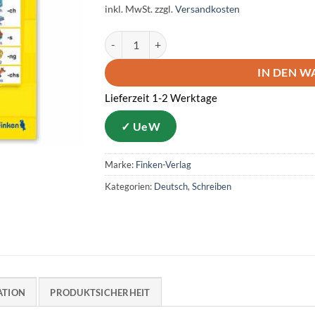
inkl. MwSt.
zzgl.
Versandkosten
Schreiben lernen – bookii Schreibtabelle Menge
IN DEN 
Lieferzeit 1-2 Werktage
Marke:
Finken-Verlag
Kategorien:
Deutsch
,
Schreiben
ATION
PRODUKTSICHERHEIT