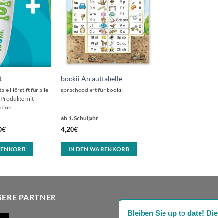
t
bookii Anlauttabelle
le Hörstift für alle
sprachcodiert für bookii
 Produkte mit
tion
ab 1. Schuljahr
0
€
4,20
€
RENKORB
IN DEN WARENKORB
SERE PARTNER
Bleiben Sie up to date! 