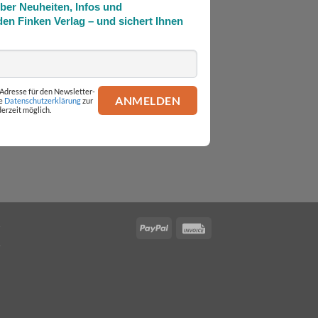
über Neuheiten, Infos und
en Finken Verlag – und sichert Ihnen
l-Adresse für den Newsletter-
ie
Datenschutzerklärung
zur
erzeit möglich.
PayPal
Invoice
.