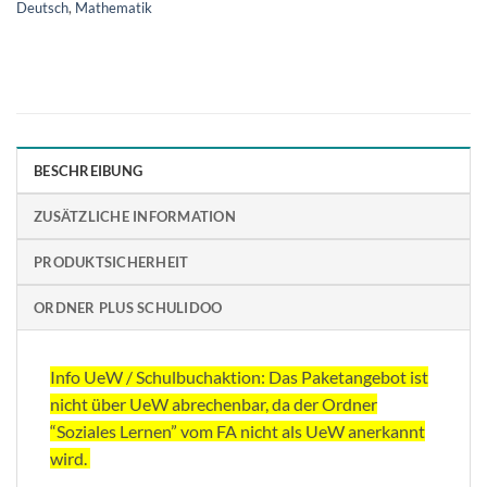
Deutsch
,
Mathematik
BESCHREIBUNG
ZUSÄTZLICHE INFORMATION
PRODUKTSICHERHEIT
ORDNER PLUS SCHULIDOO
Info UeW / Schulbuchaktion: Das Paketangebot ist
nicht über UeW abrechenbar, da der Ordner
“Soziales Lernen” vom FA nicht als UeW anerkannt
wird.