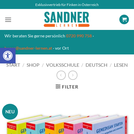
Zum
Exklusivvertrieb für Finken in Österreich
Inhalt
springen
Wir beraten Sie gerne persönlich
0720 990 758
·
Open toolbar
buero@sandner-lernen.at
· vor Ort
START
/
SHOP
/
VOLKSSCHULE
/
DEUTSCH
/
LESEN
FILTER
NEU