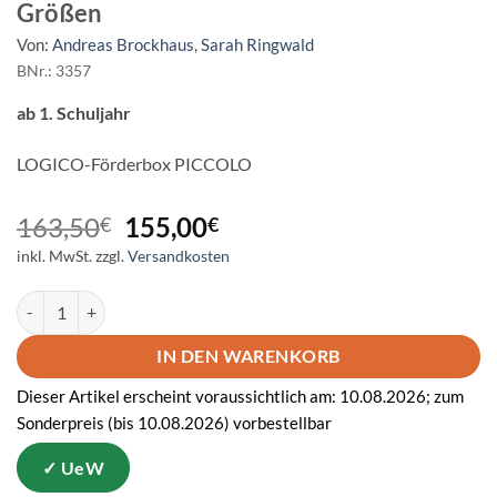
Größen
Von:
Andreas Brockhaus
,
Sarah Ringwald
BNr.: 3357
ab 1. Schuljahr
LOGICO-Förderbox PICCOLO
Ursprünglicher
Aktueller
163,50
155,00
€
€
Preis
Preis
inkl. MwSt.
zzgl.
Versandkosten
war:
ist:
163,50€
155,00€.
LOGICO PICCOLO - Sachrechnen und Größen Menge
IN DEN WARENKORB
Dieser Artikel erscheint voraussichtlich am: 10.08.2026; zum
Sonderpreis (bis 10.08.2026) vorbestellbar