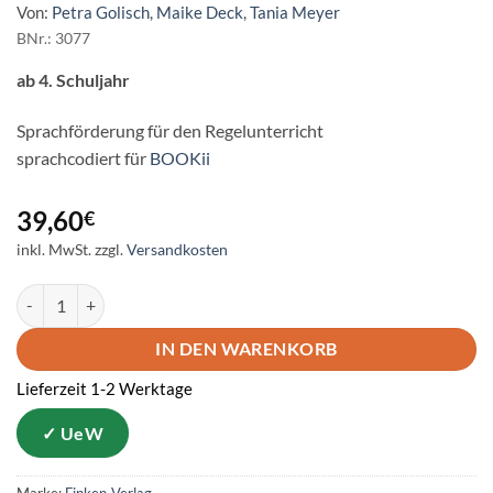
Von:
Petra Golisch
,
Maike Deck
,
Tania Meyer
BNr.: 3077
ab 4. Schuljahr
Sprachförderung für den Regelunterricht
sprachcodiert für
BOOKii
39,60
€
inkl. MwSt.
zzgl.
Versandkosten
Einfach so! Hör-Lese-Buch – ab Klasse 4 Menge
IN DEN WARENKORB
Lieferzeit 1-2 Werktage
Marke:
Finken-Verlag