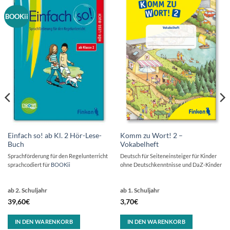
BOOKii
Einfach so! ab Kl. 2 Hör-Lese-
Komm zu Wort! 2 –
Buch
Vokabelheft
Sprachförderung für den Regelunterricht
Deutsch für Seiteneinsteiger für Kinder
sprachcodiert für
BOOKii
ohne Deutschkenntnisse und DaZ-Kinder
ab 2. Schuljahr
ab 1. Schuljahr
39,60
€
3,70
€
IN DEN WARENKORB
IN DEN WARENKORB