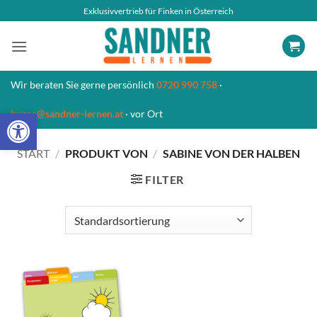
Zum
Exklusivvertrieb für Finken in Österreich
Inhalt
springen
Wir beraten Sie gerne persönlich
0720 990 758
·
Open toolbar
buero@sandner-lernen.at
· vor Ort
START
/
PRODUKT VON
/
SABINE VON DER HALBEN
FILTER