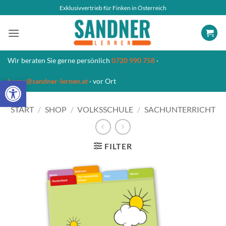
Zum
Exklusivvertrieb für Finken in Österreich
Inhalt
springen
Wir beraten Sie gerne persönlich
0720 990 758
·
Open toolbar
buero@sandner-lernen.at
· vor Ort
START
/
SHOP
/
VOLKSSCHULE
/
SACHUNTERRICHT
FILTER