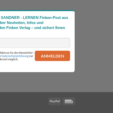
Die SANDNER - LERNEN Finken-Post aus
über Neuheiten, Infos und
en Finken Verlag – und sichert Ihnen
l-Adresse für den Newsletter-
ie
Datenschutzerklärung
zur
erzeit möglich.
PayPal
Invoice
.