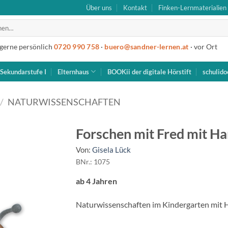
Über uns
Kontakt
Finken-Lernmaterialien
 gerne persönlich
0720 990 758
·
buero@sandner-lernen.at
· vor Ort
Sekundarstufe I
Elternhaus
BOOKii der digitale Hörstift
schulido
/
NATURWISSENSCHAFTEN
Forschen mit Fred mit H
Von:
Gisela Lück
BNr.: 1075
ab 4 Jahren
Naturwissenschaften im Kindergarten mit