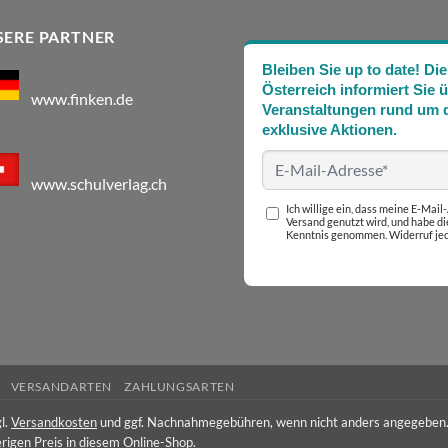
SERE PARTNER
Bleiben Sie up to date! 
Österreich informiert Sie 
www.finken.de
Veranstaltungen rund um d
exklusive Aktionen.
www.schulverlag.ch
Ich willige ein, dass meine E-Mai
Versand genutzt wird, und habe d
Kenntnis genommen. Widerruf jed
VERSANDARTEN
ZAHLUNGSARTEN
l.
Versandkosten
und ggf. Nachnahmegebühren, wenn nicht anders angegeben
rigen Preis in diesem Online-Shop.