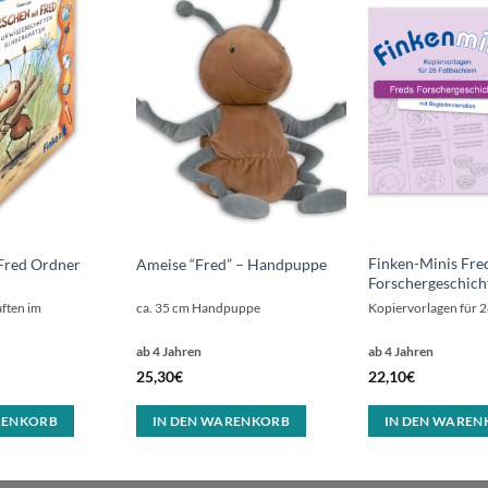
Finken-Minis Fre
Fred Ordner
Ameise “Fred” – Handpuppe
Forschergeschich
ften im
ca. 35 cm Handpuppe
Kopiervorlagen für 2
ab 4 Jahren
ab 4 Jahren
25,30
€
22,10
€
RENKORB
IN DEN WARENKORB
IN DEN WAREN