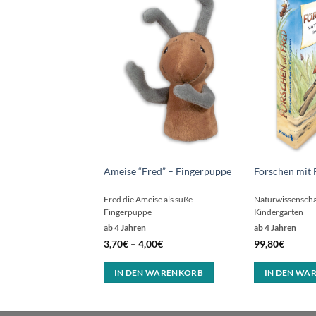
Ameise “Fred” – Fingerpuppe
Forschen mit 
Fred die Ameise als süße
Naturwissenscha
Fingerpuppe
Kindergarten
ab 4 Jahren
ab 4 Jahren
3,70
€
–
4,00
€
99,80
€
IN DEN WARENKORB
IN DEN WA