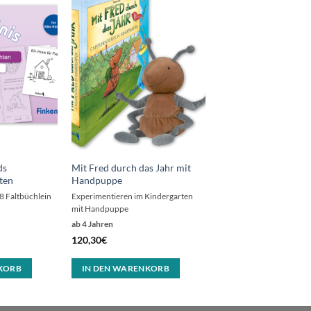
ds
Mit Fred durch das Jahr mit
ten
Handpuppe
8 Faltbüchlein
Experimentieren im Kindergarten
mit Handpuppe
ab 4 Jahren
120,30
€
KORB
IN DEN WARENKORB