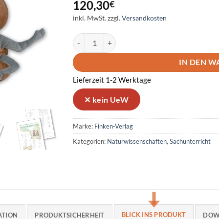
120,30
€
inkl. MwSt.
zzgl.
Versandkosten
Forschen mit Fred mit Handpuppe Menge
IN DEN 
Lieferzeit 1-2 Werktage
Marke:
Finken-Verlag
Kategorien:
Naturwissenschaften
,
Sachunterricht
BLICK INS PRODUKT
ATION
PRODUKTSICHERHEIT
DOW