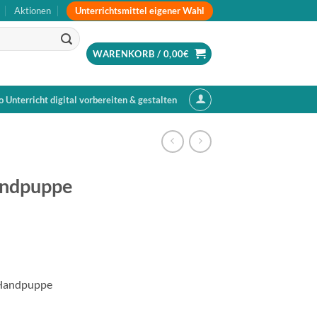
Unterrichtsmittel eigener Wahl
Aktionen
WARENKORB /
0,00
€
o Unterricht digital vorbereiten & gestalten
andpuppe
 Handpuppe