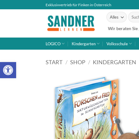
Zum
Exklusivvertrieb für Finken in Österreich
Inhalt
Suche
springen
nach:
Wir beraten Sie
LOGICO
Kindergarten
Volksschule
Open toolbar
START
/
SHOP
/
KINDERGARTEN