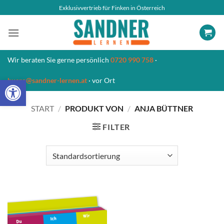
Zum
Exklusivvertrieb für Finken in Österreich
Inhalt
springen
Wir beraten Sie gerne persönlich
0720 990 758
·
Open toolbar
buero@sandner-lernen.at
· vor Ort
START
/
PRODUKT VON
/
ANJA BÜTTNER
FILTER