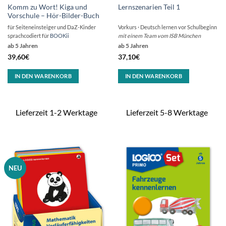
Komm zu Wort! Kiga und
Lernszenarien Teil 1
Vorschule – Hör-Bilder-Buch
für Seiteneinsteiger und DaZ-Kinder
Vorkurs · Deutsch lernen vor Schulbeginn
sprachcodiert für
BOOKii
mit einem Team vom ISB München
ab 5 Jahren
ab 5 Jahren
39,60
€
37,10
€
IN DEN WARENKORB
IN DEN WARENKORB
Lieferzeit 1-2 Werktage
Lieferzeit 5-8 Werktage
NEU