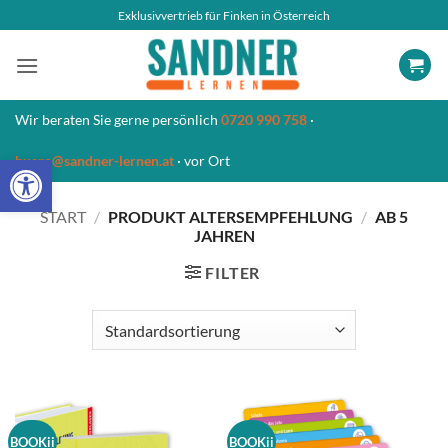
Zum
Exklusivvertrieb für Finken in Österreich
Inhalt
springen
Wir beraten Sie gerne persönlich
0720 990 758
·
Open toolbar
buero@sandner-lernen.at
· vor Ort
START
/
PRODUKT ALTERSEMPFEHLUNG
/
AB 5
JAHREN
FILTER
BOOKii
BOOKii