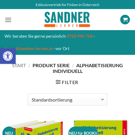
Zum
Exklusivvertrieb für Finken in Österreich
Inhalt
springen
Wir beraten Sie gerne persönlich
0720 990 758
·
Open toolbar
buero@sandner-lernen.at
· vor Ort
START
/
PRODUKT SERIE
/
ALPHABETISIERUNG
INDIVIDUELL
FILTER
NEU
NEU für BOOKii