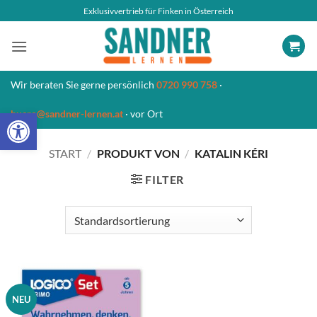
Zum
Exklusivvertrieb für Finken in Österreich
Inhalt
springen
Wir beraten Sie gerne persönlich
0720 990 758
·
Open toolbar
buero@sandner-lernen.at
· vor Ort
START
/
PRODUKT VON
/
KATALIN KÉRI
FILTER
NEU