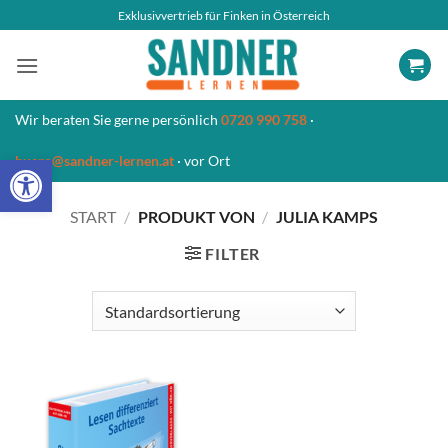
Zum
Exklusivvertrieb für Finken in Österreich
Inhalt
springen
Wir beraten Sie gerne persönlich
0720 990 758
·
Open toolbar
buero@sandner-lernen.at
· vor Ort
START
/
PRODUKT VON
/
JULIA KAMPS
FILTER