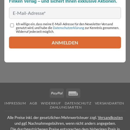
Finken Verlag – und sichert Ihnen exklusive Aktionen.
Ich willige ein, dass meine E-Mail-Adresse für den Newsletter-Versand
genutzt wird, und habe die
Datenschutzerklärung
zur Kenntnis genommen.
Widerruf jederzeit möglich.
PayPal
Invoice
IMPRESSUM
AGB
WIDERRUF
DATENSCHUTZ
VERSANDARTEN
ZAHLUNGSARTEN
Alle Preise inkl. der gesetzlichen Mehrwertsteuer zzgl.
Versandkosten
und ggf. Nachnahmegebühren, wenn nicht anders angegeben.
Die durchgestrichenen Preise entsprechen dem bisherigen Preis in