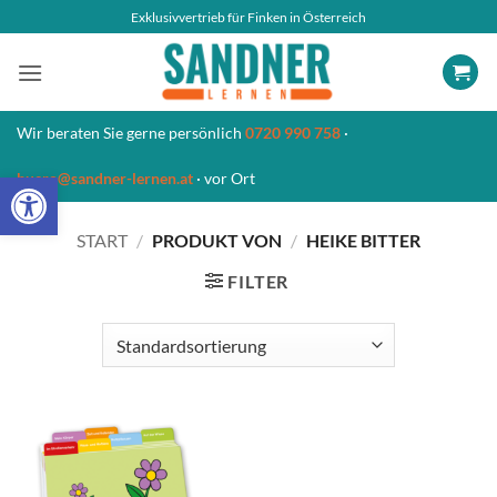
Zum
Exklusivvertrieb für Finken in Österreich
Inhalt
springen
Wir beraten Sie gerne persönlich
0720 990 758
·
Open toolbar
buero@sandner-lernen.at
· vor Ort
START
/
PRODUKT VON
/
HEIKE BITTER
FILTER