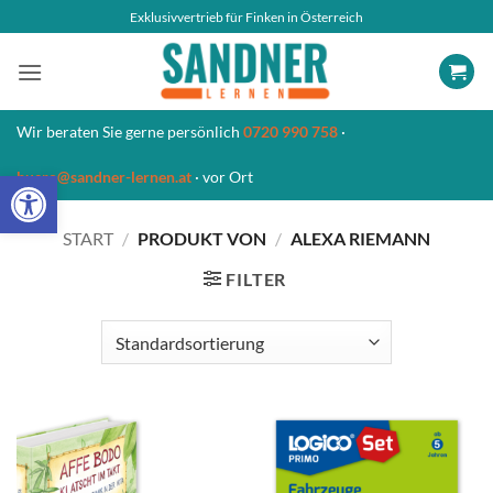
Zum
Exklusivvertrieb für Finken in Österreich
Inhalt
springen
Wir beraten Sie gerne persönlich
0720 990 758
·
Open toolbar
buero@sandner-lernen.at
· vor Ort
START
/
PRODUKT VON
/
ALEXA RIEMANN
FILTER