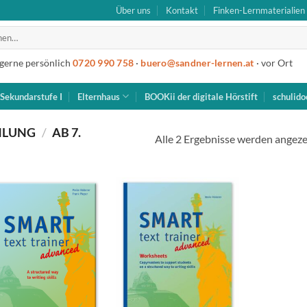
Über uns
Kontakt
Finken-Lernmaterialien
 gerne persönlich
0720 990 758
·
buero@sandner-lernen.at
· vor Ort
Sekundarstufe I
Elternhaus
BOOKii der digitale Hörstift
schulido
HLUNG
/
AB 7.
Alle 2 Ergebnisse werden angeze