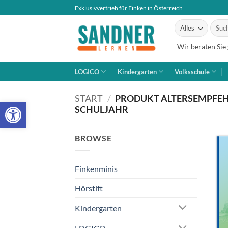
Zum
Exklusivvertrieb für Finken in Österreich
Inhalt
Suche
springen
nach:
Wir beraten Sie
LOGICO
Kindergarten
Volksschule
START
/
PRODUKT ALTERSEMPFE
Open toolbar
SCHULJAHR
BROWSE
Finkenminis
Hörstift
Kindergarten