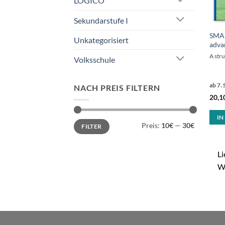
LOGICO
Sekundarstufe I
SMAR
Unkategorisiert
adva
A stru
Volksschule
ab 7. 
NACH PREIS FILTERN
20,1
IN
Min.
Max.
Preis:
10€
—
30€
FILTER
Preis
Preis
Li
W