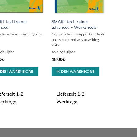
T text trainer
SMART text trainer
nced
advanced – Worksheets
ctured way to writing skills
Copymasters to support students
on a structured way to writing
skills
Schuljahr
ab 7. Schuljahr
0
€
18,00
€
 DEN WARENKORB
IN DEN WARENKORB
eferzeit 1-2
Lieferzeit 1-2
erktage
Werktage