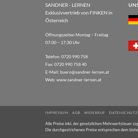
SANDNER - LERNEN
UN
Exklusivvertrieb von FINKEN in
Österreich
Öffnungszeiten Montag – Freitag
07:00 – 17:30 Uhr
Telefon:
0720 990 758
Fax:
0720 990 758 40
E-Mail:
buero@sandner-lernen.at
Web:
www.sandner-lernen.at
IMPRESSUM
AGB
WIDERRUF
DATENSCHUTZ
Alle Preise inkl. der gesetzlichen Mehrwertsteuer zzg
Die durchgestrichenen Preise entsprechen dem bishe