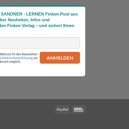
Die SANDNER - LERNEN Finken-Post aus
über Neuheiten, Infos und
en Finken Verlag – und sichert Ihnen
l-Adresse für den Newsletter-
ie
Datenschutzerklärung
zur
erzeit möglich.
PayPal
Invoice
.