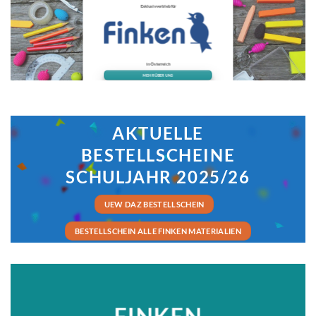
Exklusivvertrieb für
in Österreich
MEHR ÜBER UNS
AKTUELLE
BESTELLSCHEINE
SCHULJAHR 2025/26
UEW DAZ BESTELLSCHEIN
BESTELLSCHEIN ALLE FINKEN MATERIALIEN