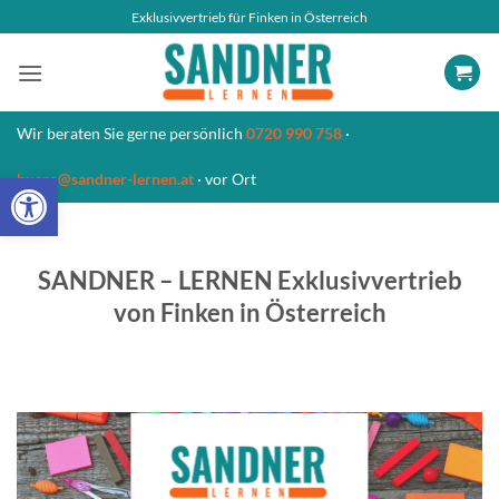
Zum
Exklusivvertrieb für Finken in Österreich
Inhalt
springen
Wir beraten Sie gerne persönlich
0720 990 758
·
Open toolbar
buero@sandner-lernen.at
· vor Ort
SANDNER – LERNEN Exklusivvertrieb
von Finken in Österreich