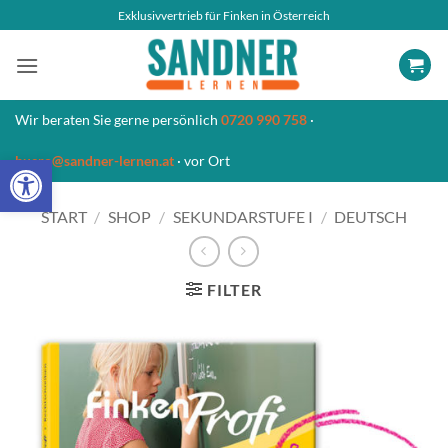
Zum
Exklusivvertrieb für Finken in Österreich
Inhalt
springen
Wir beraten Sie gerne persönlich
0720 990 758
·
Open toolbar
buero@sandner-lernen.at
· vor Ort
START
/
SHOP
/
SEKUNDARSTUFE I
/
DEUTSCH
FILTER