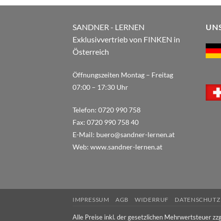
SANDNER - LERNEN
UN
Exklusivvertrieb von FINKEN in
Österreich
Öffnungszeiten Montag – Freitag
07:00 – 17:30 Uhr
Telefon:
0720 990 758
Fax:
0720 990 758 40
E-Mail:
buero@sandner-lernen.at
Web:
www.sandner-lernen.at
IMPRESSUM
AGB
WIDERRUF
DATENSCHUTZ
Alle Preise inkl. der gesetzlichen Mehrwertsteuer zzg