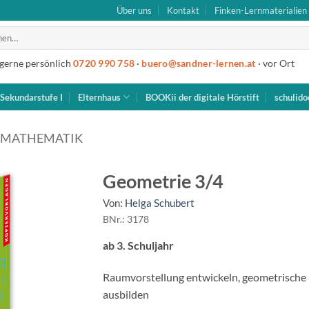
Über uns
Kontakt
Finken-Lernmaterialien
 gerne persönlich
0720 990 758
·
buero@sandner-lernen.at
· vor Ort
Sekundarstufe I
Elternhaus
BOOKii der digitale Hörstift
schulido
MATHEMATIK
Geometrie 3/4
Von:
Helga Schubert
BNr.: 3178
ab 3. Schuljahr
Raumvorstellung entwickeln, geometrische 
ausbilden