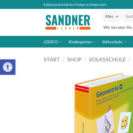
Zum
Exklusivvertrieb für Finken in Österreich
Inhalt
Suche
springen
nach:
Wir beraten Sie
LOGICO
Kindergarten
Volksschule
Open toolbar
START
/
SHOP
/
VOLKSSCHULE
/