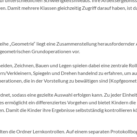
 auf unterschiedlichen Schwierigkeitsniveaus. Ihre Arbeitsergebnis
ren. Damit mehrere Klassen gleichzeitig Zugriff darauf haben, is
eihe „Geometrie“ liegt eine Zusammenstellung herausfordernde
geometrischen Grundoperationen vor.
iden, Zeichnen, Bauen und Legen spielen dabei eine zentrale Roll
n/Verkleinern, Spiegeln und Drehen handelnd zu erfahren, um au
erationen, die in der Vorstellung zu bewältigen sind (Kopfgeometr
dnet, sodass eine gezielte Auswahl erfolgen kann. Zu jeder Einheit 
es ermöglicht ein differenziertes Vorgehen und bietet Kindern die
. Damit die Kinder ihre Ergebnisse selbstständig kontrollieren k
lten die Ordner Lernkontrollen. Auf einem separaten Protokollbo