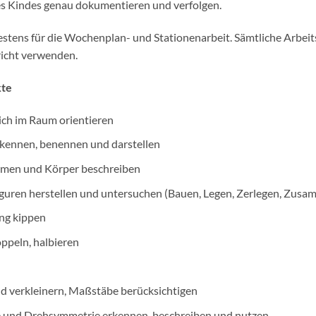
des Kindes genau dokumentieren und verfolgen.
stens für die Wochenplan- und Stationenarbeit. Sämtliche Arbeits
icht verwenden.
kte
ich im Raum orientieren
kennen, benennen und darstellen
ormen und Körper beschreiben
uren herstellen und untersuchen (Bauen, Legen, Zerlegen, Zusa
ung kippen
oppeln, halbieren
nd verkleinern, Maßstäbe berücksichtigen
 und Drehsymmetrie erkennen, beschreiben und nutzen