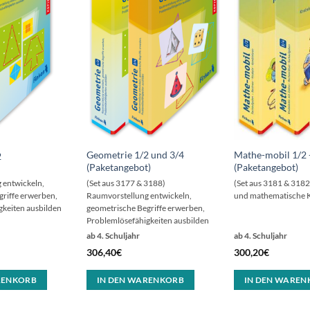
Geometrie 1/2 und 3/4
Mathe-mobil 1/2 
2
(Paketangebot)
(Paketangebot)
 entwickeln,
(Set aus 3177 & 3188)
(Set aus 3181 & 318
griffe erwerben,
Raumvorstellung entwickeln,
und mathematische 
gkeiten ausbilden
geometrische Begriffe erwerben,
Problemlösefähigkeiten ausbilden
ab 4. Schuljahr
ab 4. Schuljahr
306,40
€
300,20
€
RENKORB
IN DEN WARENKORB
IN DEN WAREN