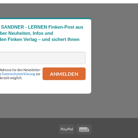
Die SANDNER - LERNEN Finken-Post aus
über Neuheiten, Infos und
en Finken Verlag – und sichert Ihnen
l-Adresse für den Newsletter-
ie
Datenschutzerklärung
zur
erzeit möglich.
PayPal
Invoice
.