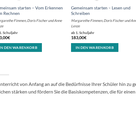
meinsam starten – Vom Erkennen
Gemeinsam starten – Lesen und
m Rechnen
Schreiben
garethe Fimmen, Doris Fischer und Anne
Margarethe Fimmen, Doris Fischer und An
ze
Lenze
1. Schuljahr
ab 1. Schuljahr
3,00
€
183,00
€
IN DEN WARENKORB
IN DEN WARENKORB
 Unterricht von Anfang an auf die Bedürfnisse Ihrer Schüler hin zu 
hen stärken und fördern Sie die Basiskompetenzen, die für einen 