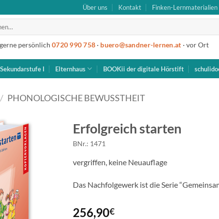
Über uns
Kontakt
Finken-Lernmaterialien
 gerne persönlich
0720 990 758
·
buero@sandner-lernen.at
· vor Ort
Sekundarstufe I
Elternhaus
BOOKii der digitale Hörstift
schulido
/
PHONOLOGISCHE BEWUSSTHEIT
Erfolgreich starten
BNr.: 1471
vergriffen, keine Neuauflage
Das Nachfolgewerk ist die Serie “Gemeinsam
256,90
€