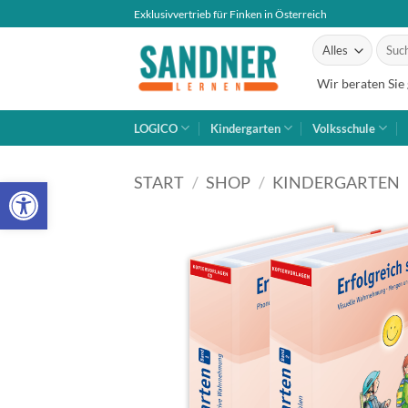
Zum
Exklusivvertrieb für Finken in Österreich
Inhalt
Suche
springen
nach:
Wir beraten Sie
LOGICO
Kindergarten
Volksschule
Open toolbar
START
/
SHOP
/
KINDERGARTEN