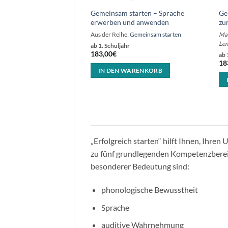
Gemeinsam starten – Sprache
Ge
tarten – Paket 1-5
erwerben und anwenden
zu
, 1480, 1488, 1484, 1489)
Aus der Reihe:
Gemeinsam starten
Mar
r
Len
ab 1. Schuljahr
183,00
€
ab 
18
WARENKORB
IN DEN WARENKORB
„Erfolgreich starten“ hilft Ihnen, Ihren
zu fünf grundlegenden Kompetenzbereic
besonderer Bedeutung sind:
phonologische Bewusstheit
Sprache
auditive Wahrnehmung