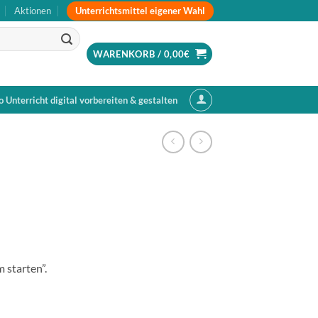
Unterrichtsmittel eigener Wahl
Aktionen
WARENKORB /
0,00
€
o Unterricht digital vorbereiten & gestalten
 starten”.