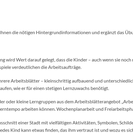
t Ihnen die nötigen Hintergrundinformationen und ergänzt das Ü
 wird Wert darauf gelegt, dass die Kinder – auch wenn sie noch 
iele verdeutlichen die Arbeitsaufträge.
ehrere Arbeitsblätter – kleinschrittig aufbauend und unterschiedli
aufen, wie er für einen stetigen Lernzuwachs benötigt.
nder oder kleine Lerngruppen aus dem Arbeitsblätterangebot „Arb
 Lerntempo arbeiten können. Wochenplanarbeit und Freiarbeitspha
sschnitt einer Stadt mit vielfältigen Aktivitäten, Symbolen, Schi
. Jedes Kind kann etwas finden, das ihm vertraut ist und wozu es s