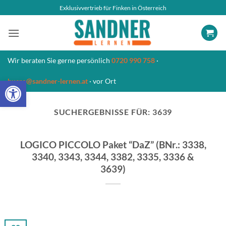
Zum
Exklusivvertrieb für Finken in Österreich
Inhalt
springen
Wir beraten Sie gerne persönlich
0720 990 758
·
Open toolbar
buero@sandner-lernen.at
· vor Ort
SUCHERGEBNISSE FÜR:
3639
LOGICO PICCOLO Paket “DaZ” (BNr.: 3338,
3340, 3343, 3344, 3382, 3335, 3336 &
3639)