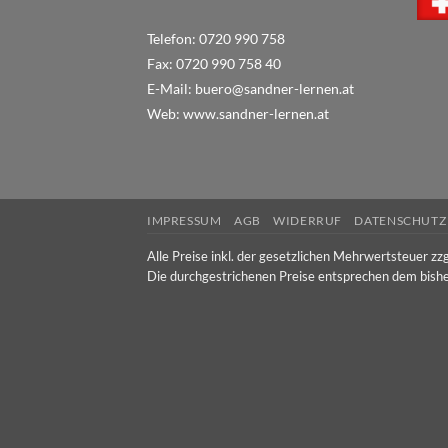
Telefon:
0720 990 758
Fax:
0720 990 758 40
E-Mail:
buero@sandner-lernen.at
Web:
www.sandner-lernen.at
IMPRESSUM
AGB
WIDERRUF
DATENSCHUTZ
Alle Preise inkl. der gesetzlichen Mehrwertsteuer zzg
Die durchgestrichenen Preise entsprechen dem bishe