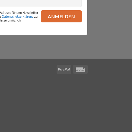
l-Adresse für den Newsletter-
ie
Datenschutzerklärung
zur
erzeit möglich.
PayPal
Invoice
.