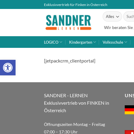
Zum
Exklusivvertrieb für Finken in Österreich
Inhalt
Suche
springen
nach:
Wir beraten Sie
LOGICO
Kindergarten
Volksschule
Open toolbar
[jetpackcrm_clientportal]
SANDNER - LERNEN
UN
Exklusivvertrieb von FINKEN in
Österreich
Öffnungszeiten Montag – Freitag
07:00 – 17:30 Uhr