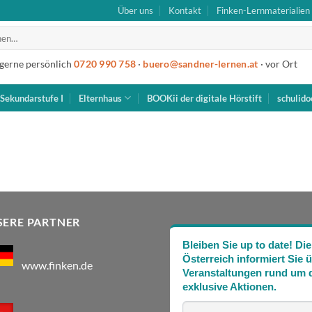
Über uns
Kontakt
Finken-Lernmaterialien
 gerne persönlich
0720 990 758
·
buero@sandner-lernen.at
· vor Ort
Sekundarstufe I
Elternhaus
BOOKii der digitale Hörstift
schulido
SERE PARTNER
Bleiben Sie up to date! 
Österreich informiert Sie 
www.finken.de
Veranstaltungen rund um d
exklusive Aktionen.