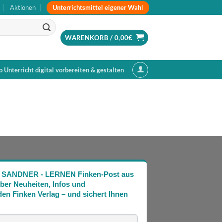
Unterrichtsmittel eigener Wahl
Aktionen
WARENKORB /
0,00
€
o Unterricht digital vorbereiten & gestalten
Die SANDNER - LERNEN Finken-Post aus
über Neuheiten, Infos und
en Finken Verlag – und sichert Ihnen