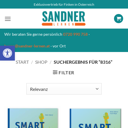
Zum
Exklusivvertrieb für Finken in Österreich
Inhalt
springen
Wir beraten Sie gerne persönlich
0720 990 758
·
Open toolbar
buero@sandner-lernen.at
· vor Ort
START
/
SHOP
/
SUCHERGEBNIS FÜR “8316”
FILTER