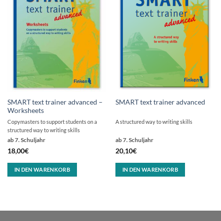
SMART text trainer advanced –
SMART text trainer advanced
Worksheets
Copymasters to support students on a
A structured way to writing skills
structured way to writing skills
ab 7. Schuljahr
ab 7. Schuljahr
18,00
€
20,10
€
IN DEN WARENKORB
IN DEN WARENKORB